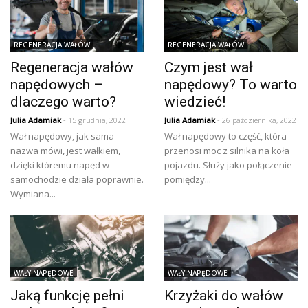
REGENERACJA WAŁÓW
REGENERACJA WAŁÓW
Regeneracja wałów
Czym jest wał
napędowych –
napędowy? To warto
dlaczego warto?
wiedzieć!
Julia Adamiak
- 15 grudnia, 2022
Julia Adamiak
- 26 października, 2022
Wał napędowy, jak sama
Wał napędowy to część, która
nazwa mówi, jest wałkiem,
przenosi moc z silnika na koła
dzięki któremu napęd w
pojazdu. Służy jako połączenie
samochodzie działa poprawnie.
pomiędzy...
Wymiana...
WAŁY NAPĘDOWE
WAŁY NAPĘDOWE
Jaką funkcję pełni
Krzyżaki do wałów