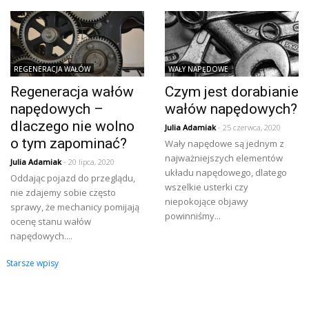
REGENERACJA WAŁÓW
WAŁY NAPĘDOWE
Regeneracja wałów
Czym jest dorabianie
napędowych –
wałów napędowych?
dlaczego nie wolno
Julia Adamiak
- 25 czerwca, 2020
o tym zapominać?
Wały napędowe są jednym z
najważniejszych elementów
Julia Adamiak
- 20 lipca, 2020
układu napędowego, dlatego
Oddając pojazd do przeglądu,
wszelkie usterki czy
nie zdajemy sobie często
niepokojące objawy
sprawy, że mechanicy pomijają
powinniśmy...
ocenę stanu wałów
napędowych....
Nawigacja
Starsze wpisy
po
wpisach