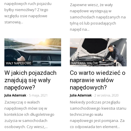
napędowych ruch pojazdu
Zapewne wiesz, że wały
byłby niemożliwy? Z tego
napędowe występują w
względu osie napędowe
samochodach napędzanych na
stanowią...
tylną oś lub posiadających
napęd na...
WAŁY NAPĘDOWE
NAPRAWA WAŁÓW
W jakich pojazdach
Co warto wiedzieć o
znajdują się wały
naprawie wałów
napędowe?
napędowych?
Julia Adamiak
- 5 maja, 2021
Julia Adamiak
- 2 września, 2020
Zazwyczaj o wałach
Niekiedy podczas przeglądu
napędowych mówi się w
samochodowego kwestia stanu
kontekście ich długoletniego
technicznego wału
zużycia w samochodach
napędowego jest pomijana. Za
osobowych. Czy wiesz,...
co odpowiada ten element...