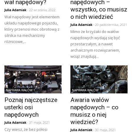
wał napędowy?
napędowych –
wszystko, co musisz
Julia Adamiak
- 22 września, 2022
o nich wiedzieć
Wał napędowy jest elementem
układu napędowego pojazdu,
Julia Adamiak
- 20 października, 2021
który przenosi moc obrotową z
Mimo że krzyżaki do wałów
silnika na mechanizmy
napędowych wydają się być
różnicowe,...
przestarzałym, a nawet
archaicznym rozwiązaniem,
wciąż znajdują...
NAPRAWA WAŁÓW
NAPRAWA WAŁÓW
Poznaj najczęstsze
Awaria wałów
usterki osi
napędowych – co
napędowych
musisz o niej
wiedzieć?
Julia Adamiak
- 31 maja, 2021
Czy wiesz, że bez półosi
Julia Adamiak
- 30 maja, 2021