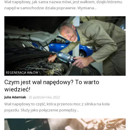
Wał napędowy, jak sama nazwa mówi, jest wałkiem, dzięki któremu
napęd w samochodzie działa poprawnie. Wymiana...
REGENERACJA WAŁÓW
Czym jest wał napędowy? To warto
wiedzieć!
Julia Adamiak
- 26 października, 2022
Wał napędowy to część, która przenosi moc z silnika na koła
pojazdu. Służy jako połączenie pomiędzy...