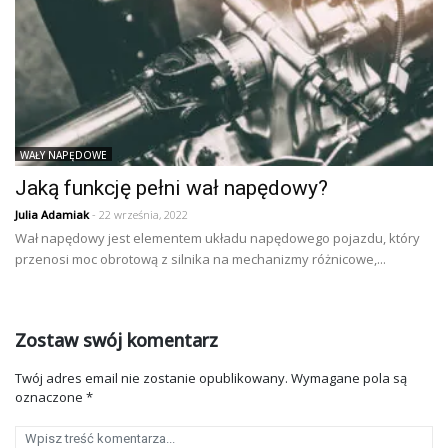
WAŁY NAPĘDOWE
Jaką funkcję pełni wał napędowy?
Julia Adamiak
- 22 września, 2022
Wał napędowy jest elementem układu napędowego pojazdu, który
przenosi moc obrotową z silnika na mechanizmy różnicowe,...
Zostaw swój komentarz
Twój adres email nie zostanie opublikowany.
Wymagane pola są
oznaczone
*