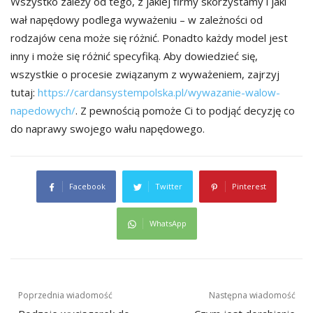
Wszystko zależy od tego, z jakiej firmy skorzystamy i jaki
wał napędowy podlega wyważeniu – w zależności od
rodzajów cena może się różnić. Ponadto każdy model jest
inny i może się różnić specyfiką. Aby dowiedzieć się,
wszystkie o procesie związanym z wyważeniem, zajrzyj
tutaj:
https://cardansystempolska.pl/wywazanie-walow-
napedowych/
. Z pewnością pomoże Ci to podjąć decyzję co
do naprawy swojego wału napędowego.
Facebook
Twitter
Pinterest
WhatsApp
Nawigacja
Poprzednia wiadomość
Następna wiadomość