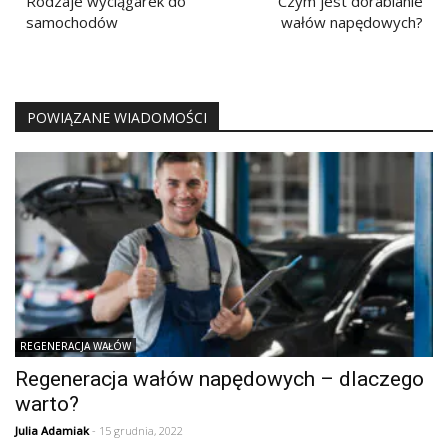
wpisu
Rodzaje wyciągarek do
Czym jest dorabianie
samochodów
wałów napędowych?
POWIĄZANE WIADOMOŚCI
REGENERACJA WAŁÓW
Regeneracja wałów napędowych – dlaczego
warto?
Julia Adamiak
- 15 grudnia, 2022