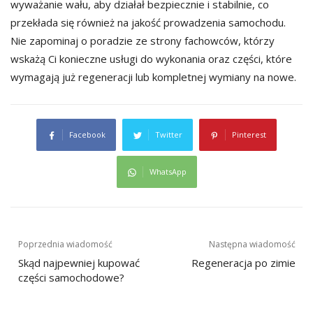
wyważanie wału, aby działał bezpiecznie i stabilnie, co
przekłada się również na jakość prowadzenia samochodu.
Nie zapominaj o poradzie ze strony fachowców, którzy
wskażą Ci konieczne usługi do wykonania oraz części, które
wymagają już regeneracji lub kompletnej wymiany na nowe.
Facebook
Twitter
Pinterest
WhatsApp
Nawigacja
Poprzednia wiadomość
Następna wiadomość
wpisu
Skąd najpewniej kupować
Regeneracja po zimie
części samochodowe?