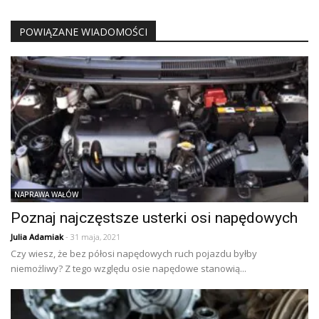
POWIĄZANE WIADOMOŚCI
NAPRAWA WAŁÓW
Poznaj najczęstsze usterki osi napędowych
Julia Adamiak
- 31 maja, 2021
Czy wiesz, że bez półosi napędowych ruch pojazdu byłby
niemożliwy? Z tego względu osie napędowe stanowią...