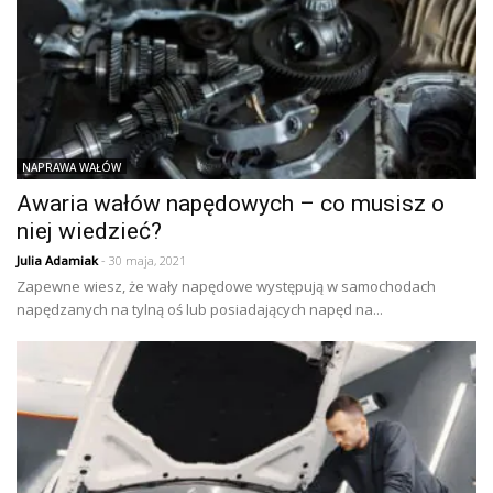
NAPRAWA WAŁÓW
Awaria wałów napędowych – co musisz o
niej wiedzieć?
Julia Adamiak
- 30 maja, 2021
Zapewne wiesz, że wały napędowe występują w samochodach
napędzanych na tylną oś lub posiadających napęd na...