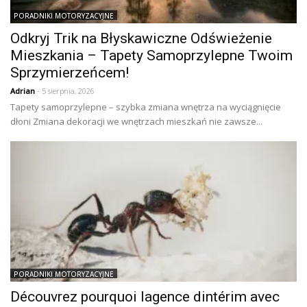
PORADNIKI MOTORYZACYJNE
Odkryj Trik na Błyskawiczne Odświeżenie
Mieszkania – Tapety Samoprzylepne Twoim
Sprzymierzeńcem!
Adrian
- 5 sierpnia, 2026
Tapety samoprzylepne – szybka zmiana wnętrza na wyciągnięcie
dłoni Zmiana dekoracji we wnętrzach mieszkań nie zawsze...
PORADNIKI MOTORYZACYJNE
Découvrez pourquoi lagence dintérim avec