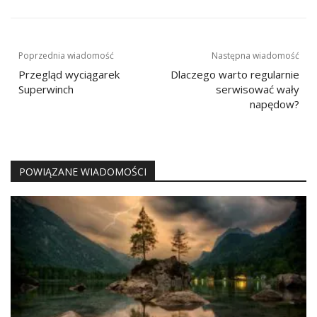
Nawigacja
Poprzednia wiadomość
Następna wiadomość
wpisu
Przegląd wyciągarek
Dlaczego warto regularnie
Superwinch
serwisować wały
napędow?
POWIĄZANE WIADOMOŚCI