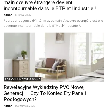
main dœuvre étrangère devient
incontournable dans le BTP et lindustrie !
Adrian
- 10 lipca, 2026
Pourquoi l\'agence d\'intérim avec main d\'œuvre étrangère est-elle
devenue incontournable dans le BTP et l\'industrie ?...
PORADNIKI MOTORYZACYJNE
Rewelacyjne Wykładziny PVC Nowej
Generacji – Czy To Koniec Ery Paneli
Podłogowych?
Adrian
- 15 czerwca, 2026