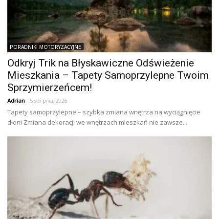
PORADNIKI MOTORYZACYJNE
Odkryj Trik na Błyskawiczne Odświeżenie
Mieszkania – Tapety Samoprzylepne Twoim
Sprzymierzeńcem!
Adrian
- 5 sierpnia, 2026
Tapety samoprzylepne – szybka zmiana wnętrza na wyciągnięcie
dłoni Zmiana dekoracji we wnętrzach mieszkań nie zawsze...