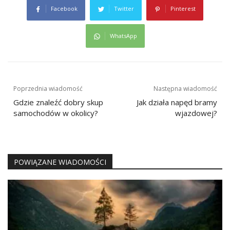
Facebook
Twitter
Pinterest
WhatsApp
Nawigacja
Poprzednia wiadomość
Następna wiadomość
wpisu
Gdzie znaleźć dobry skup
Jak działa napęd bramy
samochodów w okolicy?
wjazdowej?
POWIĄZANE WIADOMOŚCI