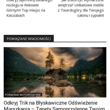
wpisu
noclegu w Rekowie
wnętrza? Unikatowe meble
Górnym! Top miejsc na
z Twardogóry dla Twojego
Kaszubach
salonu i sypialni!
POWIĄZANE WIADOMOŚCI
PORADNIKI MOTORYZACYJNE
Odkryj Trik na Błyskawiczne Odświeżenie
Mieszkania – Tapety Samoprzylepne Twoim