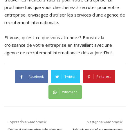
prochaine fois que vous chercherez à recruter pour votre
entreprise, envisagez d’utiliser les services d’une agence de
recrutement internationale.
Et vous, qu’est-ce que vous attendez? Boostez la
croissance de votre entreprise en travaillant avec une
agence de recrutement internationale dès aujourd’hui!
Facebook
Twitter
Pinterest
WhatsApp
Nawigacja
Poprzednia wiadomość
Następna wiadomość
Odkryj tajemnicę idealnego
Jak stworzyć wymarzone