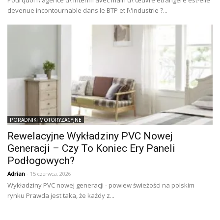
Pourquoi l\'agence d\'intérim avec main d\'œuvre étrangère est-elle
devenue incontournable dans le BTP et l\'industrie ?...
PORADNIKI MOTORYZACYJNE
Rewelacyjne Wykładziny PVC Nowej
Generacji – Czy To Koniec Ery Paneli
Podłogowych?
Adrian
- 15 czerwca, 2026
Wykładziny PVC nowej generacji - powiew świeżości na polskim
rynku Prawda jest taka, że każdy z...