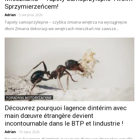
Sprzymierzeńcem!
Adrian
- 5 sierpnia, 2026
Tapety samoprzylepne – szybka zmiana wnętrza na wyciągnięcie
dłoni Zmiana dekoracji we wnętrzach mieszkań nie zawsze...
PORADNIKI MOTORYZACYJNE
Découvrez pourquoi lagence dintérim avec
main dœuvre étrangère devient
incontournable dans le BTP et lindustrie !
Adrian
- 10 lipca, 2026